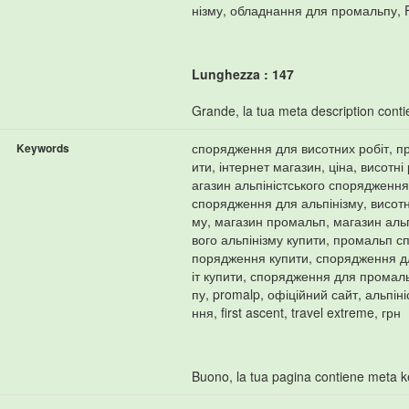
нізму, обладнання для промальпу, Fir
Lunghezza : 147
Grande, la tua meta description contie
спорядження для висотних робіт, пр
Keywords
ити, інтернет магазин, ціна, висотн
агазин альпіністського спорядження,
спорядження для альпінізму, висотн
му, магазин промальп, магазин аль
вого альпінізму купити, промальп с
порядження купити, спорядження дл
іт купити, спорядження для прома
пу, promalp, офіційний сайт, альпін
ння, first ascent, travel extreme, грн
Buono, la tua pagina contiene meta 