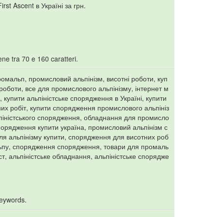
st Ascent в Україні за грн.
ne tra 70 e 160 caratteri.
омальп, промисловий альпінізм, висотні роботи, куп
і роботи, все для промислового альпінізму, інтернет м
 купити альпіністське спорядження в Україні, купити
их робіт, купити спорядження промислового альпініз
піністського спорядження, обладнання для промисло
порядження купити україна, промисловий альпінізм с
я альпінізму купити, спорядження для висотних роб
льпу, спорядження спорядження, товари для промаль
іст, альпіністське обладнання, альпіністське спорядже
keywords.