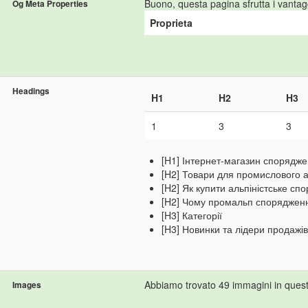
Buono, questa pagina sfrutta i vantag
Og Meta Properties
Proprieta
Headings
H1
H2
H3
1
3
3
[H1] Інтернет-магазин спорядже
[H2] Товари для промислового а
[H2] Як купити альпіністське сп
[H2] Чому промальп спорядження
[H3] Категорії
[H3] Новинки та лідери продажів
Abbiamo trovato 49 immagini in ques
Images