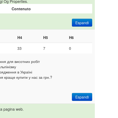
gi Og Properties.
Contenuto
Espandi
H4
H5
H6
33
7
0
ння для висотних робіт
льпінізму
орядження в Україні
 краще купити у нас за грн.?
Espandi
ta pagina web.