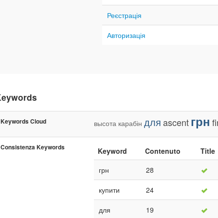
Реєстрація
Авторизація
Keywords
грн
для
ascent
fi
Keywords Cloud
высота
карабін
Consistenza Keywords
Keyword
Contenuto
Title
грн
28
купити
24
для
19