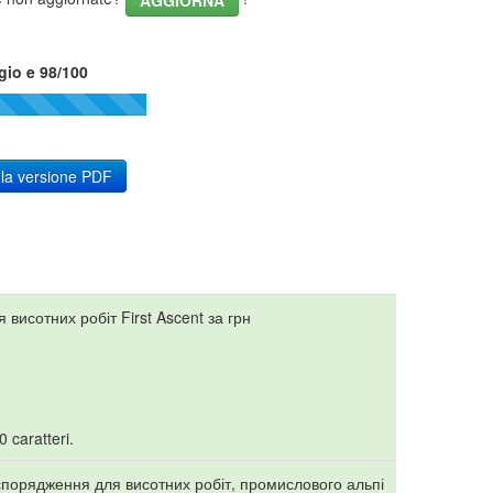
AGGIORNA
gio e 98/100
 la versione PDF
висотних робіт First Ascent за грн
0 caratteri.
спорядження для висотних робіт, промислового альпі