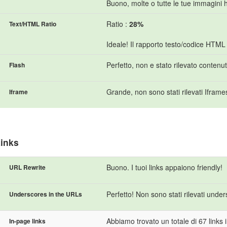
Buono, molte o tutte le tue immagini h
Ratio :
28%
Text/HTML Ratio
Ideale! Il rapporto testo/codice HTML
Perfetto, non e stato rilevato contenu
Flash
Grande, non sono stati rilevati Iframe
Iframe
inks
Buono. I tuoi links appaiono friendly!
URL Rewrite
Perfetto! Non sono stati rilevati unde
Underscores in the URLs
Abbiamo trovato un totale di 67 links in
In-page links