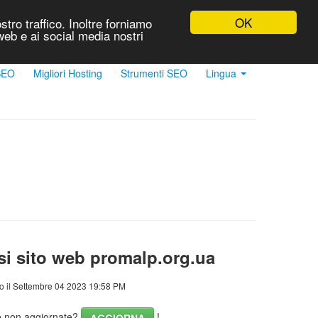
OK
stro traffico. Inoltre forniamo
 web e ai social media nostri
 SEO
Migliori Hosting
Strumenti SEO
Lingua
si sito web promalp.org.ua
o il Settembre 04 2023 19:58 PM
he non aggiornate?
!