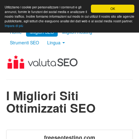
Utilizziamo i cookie per personalizzare i contenuti e gli
OK
annunci, fornire le funzioni dei social media e analizzare il
nostro traffico. Inoltre forniamo informazioni sul modo in cui utilizzi il nostro sito alle agenzie
pubblicitarie, agli istituti che eseguono analisi dei dati web e ai social media nostri partner.
Impara di più
Home
Milgiori SEO
Migliori Hosting
Strumenti SEO
Lingua
I Migliori Siti
Ottimizzati SEO
freeseotesting.com