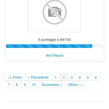
Il punteggio e 89/100
Vedi Report
<< Primo
< Precedente
1
2
3
4
5
6
7
8
9
10
Successivo >
Ultimo >>