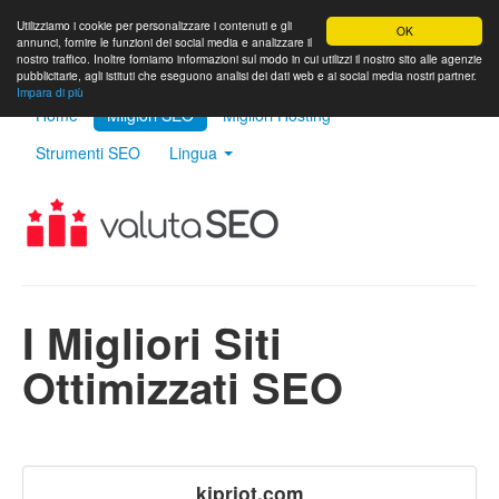
Utilizziamo i cookie per personalizzare i contenuti e gli
OK
annunci, fornire le funzioni dei social media e analizzare il
nostro traffico. Inoltre forniamo informazioni sul modo in cui utilizzi il nostro sito alle agenzie
pubblicitarie, agli istituti che eseguono analisi dei dati web e ai social media nostri partner.
Impara di più
Home
Milgiori SEO
Migliori Hosting
Strumenti SEO
Lingua
I Migliori Siti
Ottimizzati SEO
kipriot.com